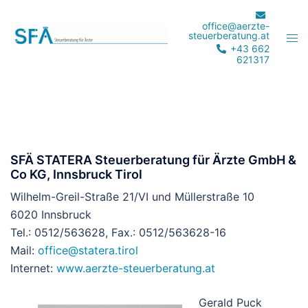
Zum
Inhalt
office@aerzte-
steuerberatung.at
Men
springen
+43 662
ums
621317
SFÄ STATERA Steuerberatung für Ärzte GmbH &
Co KG, Innsbruck Tirol
Wilhelm-Greil-Straße 21/VI und Müllerstraße 10
6020 Innsbruck
Tel.: 0512/563628, Fax.: 0512/563628-16
Mail:
office@statera.tirol
Internet:
www.aerzte-steuerberatung.at
Gerald Puck